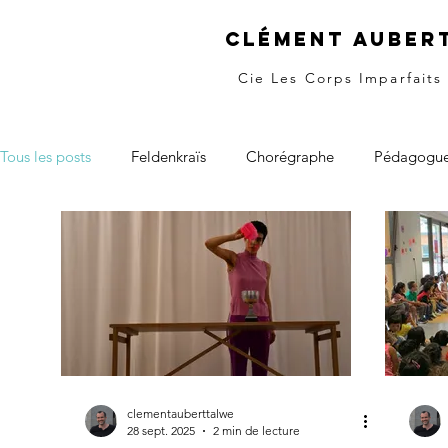
Clément Auber
Cie Les Corps Imparfaits
Tous les posts
Feldenkraïs
Chorégraphe
Pédagogu
clementauberttalwe
28 sept. 2025
2 min de lecture